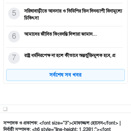
5
সরিষাবাড়ীতে আনসার ও ভিডিপির তিন দিনব্যাপী বিনামূল্যে
চিকিৎসা
6
আমাদের জীবিত কিংবদন্তি দিলারা জামান...
7
রাষ্ট্র ধর্মনিরপেক্ষ না হলে কীভাবে অন্তর্ভুক্তিমূলক হবে, প্র
সর্বশেষ সব খবর
8
করোনাকালে বাড়লেও ক্রমেই কমছে স্টার্টআপে বিনিয়োগ,
নীতি সহজ কর
9
টাঙ্গাইলের মধুপুরে বেগম খালেদা জিয়ার রুহের মাগফিরাত
কামনায় দ
সম্পাদক ও প্রকাশক: <font size="3">মোফাজ্জল হোসেন</font> |
10
গণপরিবহন পাবে পর্যাপ্ত তেল, উঠে যাচ্ছে রেশনিং পদ্ধতি:
নির্বাহী সম্পাদক: <h6 style="line-height: 1.2381;"><font
সেতুমন