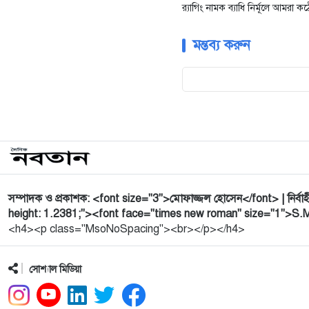
র‍্যাগিং নামক ব্যাধি নির্মূলে আমর
মন্তব্য করুন
সম্পাদক ও প্রকাশক: <font size="3">মোফাজ্জল হোসেন</font> | নির্বাহ
height: 1.2381;"><font face="times new roman" size="1">S
<h4><p class="MsoNoSpacing"><br></p></h4>
সোশ্যাল মিডিয়া