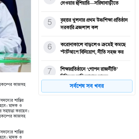
দেওয়ার হুঁশিয়ারি—সরিষাবাড়ীতে
5
বৃহত্তর খুলনার প্রথম উচ্চশিক্ষা প্রতিষ্ঠান
সরকারি ব্রজলাল কল
6
করোনাকালে বাড়লেও ক্রমেই কমছে
স্টার্টআপে বিনিয়োগ, নীতি সহজ কর
7
শিক্ষাপ্রতিষ্ঠানে ‘গোপন রাজনীতি’
নিষিদ্ধের দাবি জানাল ছাত্রদ
 প্রকল্পের কাজসহ
সর্বশেষ সব খবর
8
সরিষাবাড়ীতে থানায় অভিযোগ দায়েরের
 সদস্যের শাস্তির
৮ দিনের মধ্যে চুরি যাওয়া
া হবে। মাদক ও
াদের সহায়তা করছেন।
 প্রকল্পের কাজসহ
9
মধুপুরে গাছ সাবাড় করে বনে আগুন:
৭৫ একর বনভূমি জবরদখলের মহোৎস
 সদস্যের শাস্তির
া হবে। মাদক ও