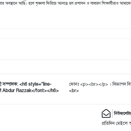
া কঠোর অবস্থানে আছি। হলে শৃঙ্খলা ফিরিয়ে আনতে হল প্রশাসন ও সাধারণ শিক্ষার্থীরাও আম
ী সম্পাদক: <h6 style="line-
ফোনঃ <p><br></p> । বিজ্ঞাপন বি
.M Abdur Razzak</font></h6>
<br>
নিউজলেটা
প্রতিদিন মেইলে 