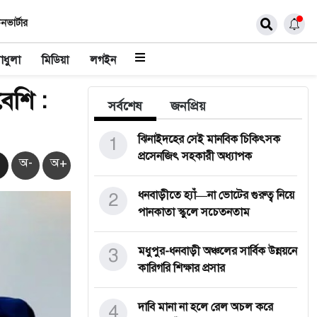
নভার্টার
াধুলা
মিডিয়া
লগইন
েশি :
সর্বশেষ
জনপ্রিয়
1
ঝিনাইদহের সেই মানবিক চিকিৎসক
প্রসেনজিৎ সহকারী অধ্যাপক
অ-
অ+
2
ধনবাড়ীতে হ্যাঁ—না ভোটের গুরুত্ব নিয়ে
পানকাতা স্কুলে সচেতনতাম
3
মধুপুর-ধনবাড়ী অঞ্চলের সার্বিক উন্নয়নে
কারিগরি শিক্ষার প্রসার
4
দাবি মানা না হলে রেল অচল করে