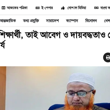
আজকের পত্রিকা
ই-পেপার
সোশ্যাল মিডিয়া
বাংলা ক
আন্তজাতিক
তথ্য প্রযুক্তি
সারাদেশ
ক্যাম্পাস
বিনোদন
খেল
িক্ষার্থী, তাই আবেগ ও দায়বদ্ধতাও ব
্য