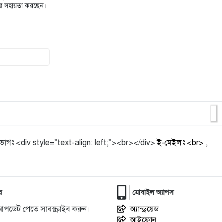
10
তিতুমীর কলেজে জামালপুর জেলা
াদের সহায়তা করছেন।
ছাত্রকল্যাণ পরিষদের নতুন কমিটি:
11
৫৩ বছর দেশ শাসনকারীরা নতুন আশা
দেখাতে পারবে না: চরমোনাই পীর
12
নতুন পে-স্কেলে ৯০ শতাংশ বেতন বৃদ্ধির
গুঞ্জন, স্পষ্ট করল কমিশ
13
আমাদের জীবিত কিংবদন্তি দিলারা
জামান...
ভাগঃ <div style="text-align: left;"><br></div>
ই-মেইলঃ <br> ,
14
ধনবাড়ীতে সাংবাদিকের কাছে ১০ লাখ
টাকা চাঁদা দাবি: ঘর নির্মাণে
র
মোবাইল অ্যাপস
15
সরিষাবাড়ীতে সেনাবাহিনীর অভিযানে
আপডেট পেতে সাবস্ক্রাইব করুন।
অ্যান্ড্রয়েড
শর্টগান ও গুলিসহ যুবক আটক
আইফোন